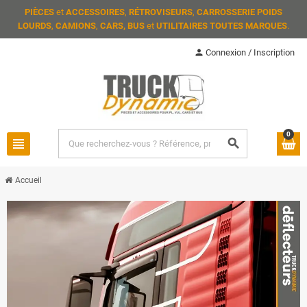
PIÈCES
et
ACCESSOIRES
,
RÉTROVISEURS
,
CARROSSERIE POIDS
LOURDS
,
CAMIONS
,
CARS, BUS
et
UTILITAIRES TOUTES MARQUES
.
person
Connexion / Inscription
0
view_headline
search
Accueil