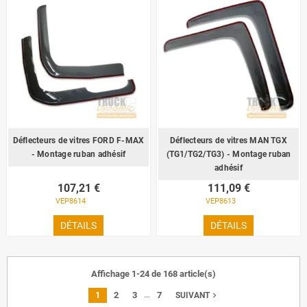
Déflecteurs de vitres FORD F-MAX
Déflecteurs de vitres MAN TGX
- Montage ruban adhésif
(TG1/TG2/TG3) - Montage ruban
adhésif
107,21 €
111,09 €
VEP8614
VEP8613
DÉTAILS
DÉTAILS
Affichage 1-24 de 168 article(s)
…
1
2
3
7
navigate_next
SUIVANT