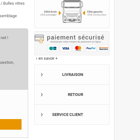
 Bulles vitres
assemblage
net !
en savoir +
keyboard_arrow_right
question,
LIVRAISON
RETOUR
SERVICE CLIENT