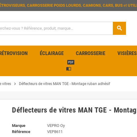
ÉTROVISEURS
,
CARROSSERIE POIDS LOURDS
,
CAMIONS
,
CARS, BUS
et
UTIL
search
RÉTROVISION
ÉCLAIRAGE
CARROSSERIE
VISIÈRES
PDF
import_contacts
chevron_right
 vitres
Déflecteurs de vitres MAN TGE - Montage ruban adhésif
Déflecteurs de vitres MAN TGE - Montag
Marque
VEPRO Oy
Référence
VEP8611