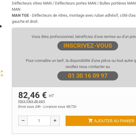
Déflecteurs vitres MAN / Déflecteurs portes MAN / Bulles portières MAN /
MAN
MAN TGE
- Déflecteurs de vitres, montage avec ruban adhésif, côté d'
gauche et droit.
Vous êtes professionnel, bénéficiez d'une remise ou d'un prix 
INSCRIVEZ-VOUS
Pour connaître un tarif, la disponibilité d'une pièce ou tout autre 
veuillez nous contacter au
ut_map
01 30 16 09 97
82,46 €
HT
Hors frais de port
Envoi sous 24h - Livraison sous 48/72h
shopping_cart
remove
add
AJOUTER AU PANIER