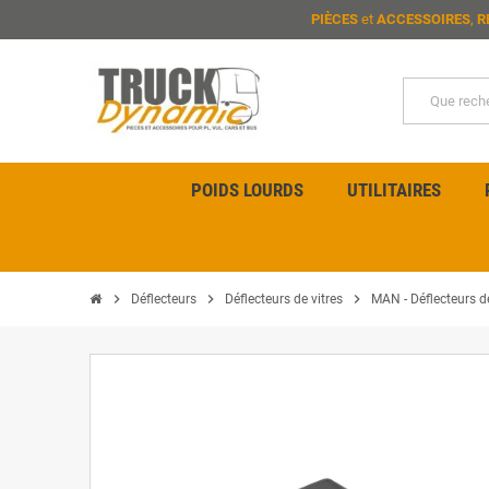
PIÈCES
et
ACCESSOIRES
,
R
POIDS LOURDS
UTILITAIRES
chevron_right
chevron_right
chevron_right
Déflecteurs
Déflecteurs de vitres
MAN - Déflecteurs de