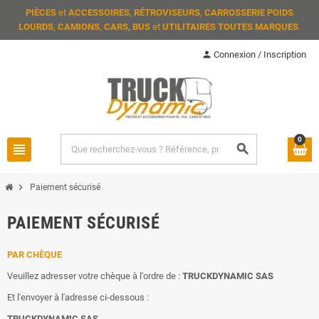
PIÈCES
et
ACCESSOIRES
,
RÉTROVISEURS
,
CARROSSERIE POIDS
LOURDS
,
CAMIONS
,
CARS, BUS
et
UTILITAIRES TOUTES MARQUES
.
person
Connexion / Inscription
0
view_headline
search
chevron_right
Paiement sécurisé
PAIEMENT SÉCURISÉ
PAR CHÈQUE
Veuillez adresser votre chèque à l'ordre de :
TRUCKDYNAMIC SAS
Et l'envoyer à l'adresse ci-dessous :
TRUCKDYNAMIC SAS