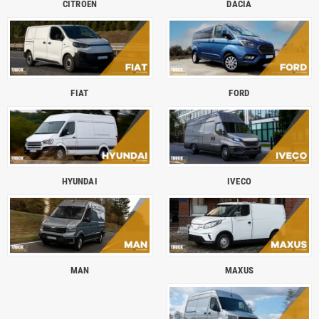
CITROËN
DACIA
FIAT
FORD
HYUNDAI
IVECO
MAN
MAXUS