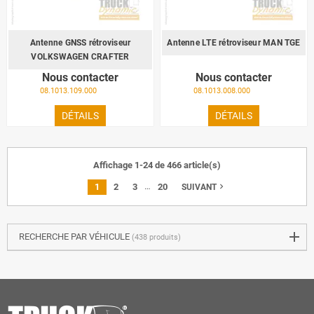
Antenne GNSS rétroviseur
Antenne LTE rétroviseur MAN TGE
VOLKSWAGEN CRAFTER
Nous contacter
Nous contacter
08.1013.109.000
08.1013.008.000
DÉTAILS
DÉTAILS
Affichage 1-24 de 466 article(s)
…
1
2
3
20
navigate_next
SUIVANT
RECHERCHE PAR VÉHICULE
(438 produits)