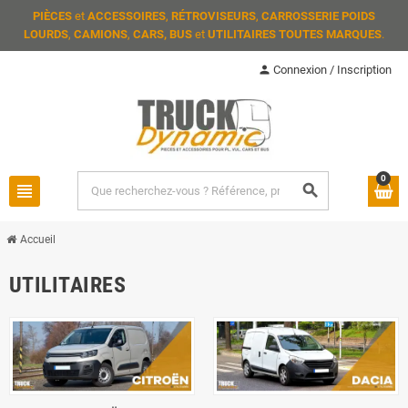
PIÈCES
et
ACCESSOIRES
,
RÉTROVISEURS
,
CARROSSERIE POIDS
LOURDS
,
CAMIONS
,
CARS, BUS
et
UTILITAIRES TOUTES MARQUES
.
person
Connexion / Inscription
0
view_headline
search
Accueil
UTILITAIRES