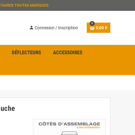
ITAIRES TOUTES MARQUES
.
0
person
Connexion / Inscription
0,00 €
DÉFLECTEURS
ACCESSOIRES
auche