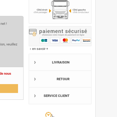
net !
ion, veuillez 
en savoir +
keyboard_arrow_right
LIVRAISON
 de nous
RETOUR
SERVICE CLIENT