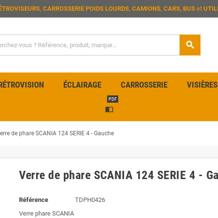
ÉTROVISEURS
,
CARROSSERIE POIDS LOURDS
,
CAMIONS
,
CARS, BUS
et
UTIL
search
RÉTROVISION
ÉCLAIRAGE
CARROSSERIE
VISIÈRES
PDF
import_contacts
erre de phare SCANIA 124 SERIE 4 - Gauche
Verre de phare SCANIA 124 SERIE 4 - G
Référence
TDPH0426
Verre phare SCANIA