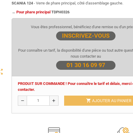
SCANIA 124
- Verre de phare principal, côté d'assemblage gauche.
→
Pour phare principal
TDPH0326
Vous êtes professionnel, bénéficiez d'une remise ou d'un prix 
INSCRIVEZ-VOUS
Pour connaître un tarif, la disponibilité d'une pièce ou tout autre quest
nous contacter au
01 30 16 09 97
ut_map
PRODUIT SUR COMMANDE ! Pour connaître le tarif et délais, merci
contacter.
shopping_cart
remove
add
AJOUTER AU PANIER