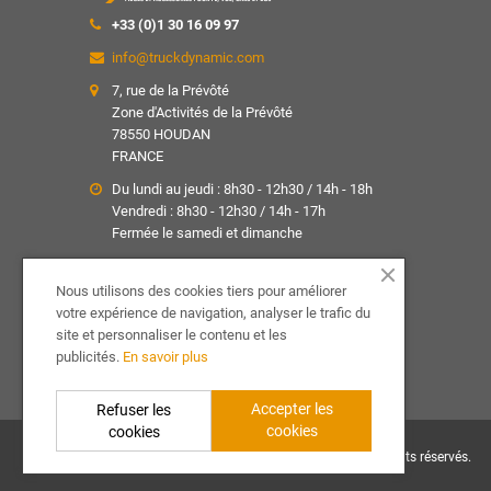
+33 (0)1 30 16 09 97
info@truckdynamic.com
7, rue de la Prévôté
Zone d'Activités de la Prévôté
78550 HOUDAN
FRANCE
Du lundi au jeudi : 8h30 - 12h30 / 14h - 18h
Vendredi : 8h30 - 12h30 / 14h - 17h
Fermée le samedi et dimanche
SUIVEZ-NOUS !
Nous utilisons des cookies tiers pour améliorer
votre expérience de navigation, analyser le trafic du
Facebook
YouTube
site et personnaliser le contenu et les
publicités.
En savoir plus
Accepter les
Refuser les
cookies
cookies
Copyright ©
TRUCKDYNAMIC
| Tous droits réservés.