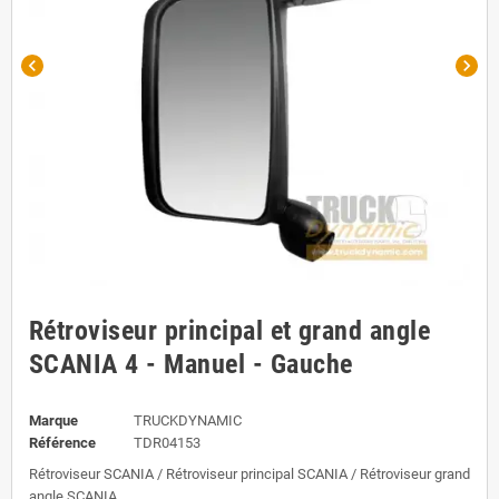
chevron_left
chevron_right
Rétroviseur principal et grand angle
SCANIA 4 - Manuel - Gauche
Marque
TRUCKDYNAMIC
Référence
TDR04153
Rétroviseur SCANIA / Rétroviseur principal SCANIA / Rétroviseur grand
angle SCANIA