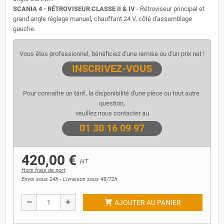
SCANIA 4 - RÉTROVISEUR CLASSE II & IV
- Rétroviseur principal et
grand angle réglage manuel, chauffant 24 V, côté d'assemblage
gauche.
Vous êtes professionnel, bénéficiez d'une remise ou d'un prix net !
INSCRIVEZ-VOUS
Pour connaître un tarif, la disponibilité d'une pièce ou tout autre 
question,
veuillez nous contacter au
01 30 16 09 97
420,00 €
HT
Hors frais de port
Envoi sous 24h - Livraison sous 48/72h
shopping_cart
remove
add
AJOUTER AU PANIER