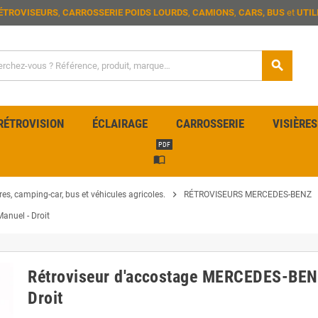
ÉTROVISEURS
,
CARROSSERIE POIDS LOURDS
,
CAMIONS
,
CARS, BUS
et
UTIL
search
RÉTROVISION
ÉCLAIRAGE
CARROSSERIE
VISIÈRES
PDF
import_contacts
chevron_right
res, camping-car, bus et véhicules agricoles.
RÉTROVISEURS MERCEDES-BENZ
nuel - Droit
Rétroviseur d'accostage MERCEDES-BE
Droit