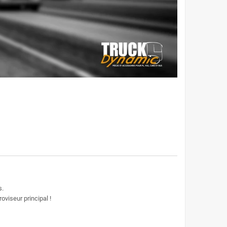
s.
roviseur principal !