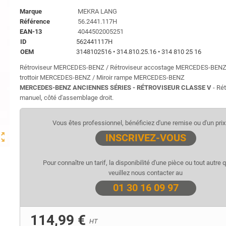
Marque
MEKRA LANG
Référence
56.2441.117H
EAN-13
4044502005251
ID
562441117H
OEM
3148102516 • 314.810.25.16 • 314 810 25 16
Rétroviseur MERCEDES-BENZ / Rétroviseur accostage MERCEDES-BENZ 
trottoir MERCEDES-BENZ / Miroir rampe MERCEDES-BENZ
MERCEDES-BENZ ANCIENNES SÉRIES - RÉTROVISEUR
CLASSE V
- Rét
manuel, côté d'assemblage droit.
Vous êtes professionnel, bénéficiez d'une remise ou d'un prix 
ut_map
INSCRIVEZ-VOUS
Pour connaître un tarif, la disponibilité d'une pièce ou tout autre 
veuillez nous contacter au
01 30 16 09 97
114,99 €
HT