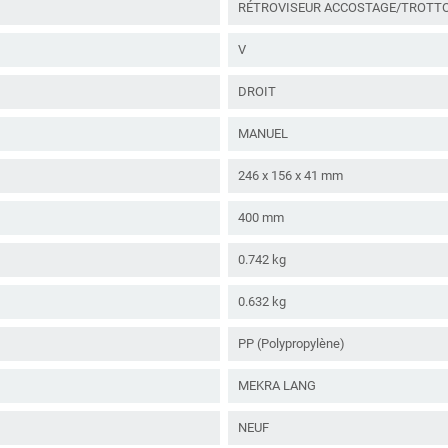
RÉTROVISEUR ACCOSTAGE/TROTTO
V
DROIT
MANUEL
246 x 156 x 41 mm
400 mm
0.742 kg
0.632 kg
PP (Polypropylène)
MEKRA LANG
NEUF