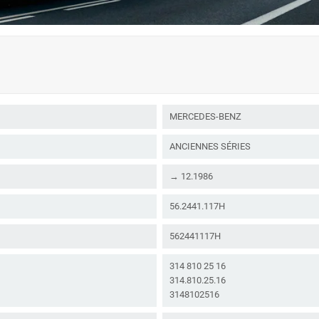
MERCEDES-BENZ
ANCIENNES SÉRIES
→ 12.1986
56.2441.117H
562441117H
314 810 25 16
314.810.25.16
3148102516