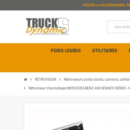
PIÈCES
et
ACCESSOIRES
,
R
POIDS LOURDS
UTILITAIRES
chevron_right
chevron_right
RÉTROVISION
Rétroviseurs poids lourds, camions, utilitai
chevron_right
Rétroviseur d'accostage MERCEDES-BENZ ANCIENNES SÉRIES - Ma