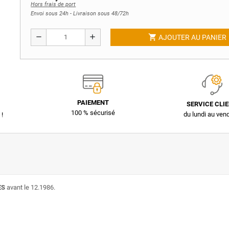
Hors frais de port
Envoi sous 24h - Livraison sous 48/72h
shopping_cart
remove
add
AJOUTER AU PANIER
PAIEMENT
SERVICE CLI
100 % sécurisé
du lundi au ven
 !
ES
avant le 12.1986.