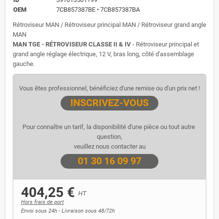
OEM
7CB857387BE • 7CB857387BA
Rétroviseur MAN / Rétroviseur principal MAN / Rétroviseur grand angle
MAN
MAN TGE - RÉTROVISEUR CLASSE II & IV
- Rétroviseur principal et
grand angle réglage électrique, 12 V, bras long, côté d'assemblage
gauche.
Vous êtes professionnel, bénéficiez d'une remise ou d'un prix net !
INSCRIVEZ-VOUS
Pour connaître un tarif, la disponibilité d'une pièce ou tout autre 
question,
veuillez nous contacter au
01 30 16 09 97
404,25 €
HT
Hors frais de port
Envoi sous 24h - Livraison sous 48/72h