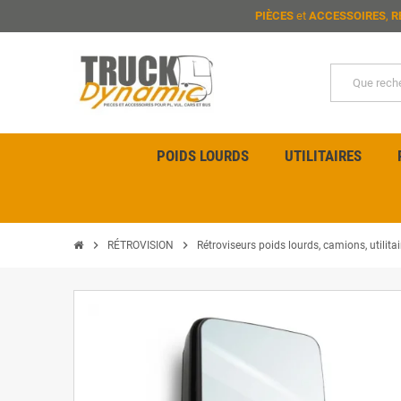
PIÈCES
et
ACCESSOIRES
,
R
POIDS LOURDS
UTILITAIRES
chevron_right
chevron_right
RÉTROVISION
Rétroviseurs poids lourds, camions, utilita