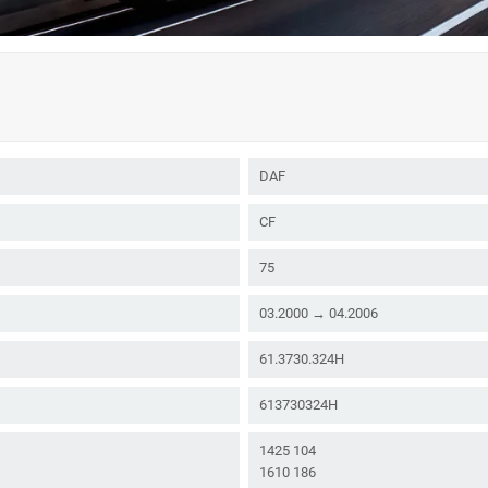
DAF
CF
75
03.2000 → 04.2006
61.3730.324H
613730324H
1425 104
1610 186