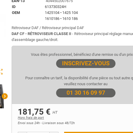
EAN-13
4044502007675
ID
613730324H
OEM
1425104 • 1425 104
1610186 • 1610 186
Rétroviseur DAF / Rétroviseur principal DAF
DAF CF - RÉTROVISEUR CLASSE II
- Rétroviseur principal réglage manue
d'assemblage gauche/droit.
Vous êtes professionnel, bénéficiez d'une remise ou d'un prix 
INSCRIVEZ-VOUS
ut_map
Pour connaître un tarif, la disponibilité d'une pièce ou tout autre 
veuillez nous contacter au
01 30 16 09 97
chevron_right
181,75 €
HT
Hors frais de port
Envoi sous 24h - Livraison sous 48/72h