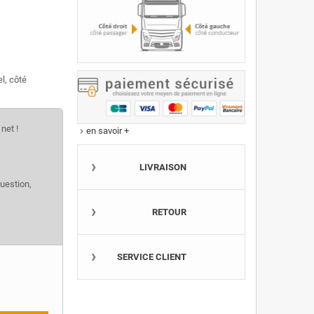
l, côté
net !
en savoir +
keyboard_arrow_right
LIVRAISON
question,
RETOUR
SERVICE CLIENT