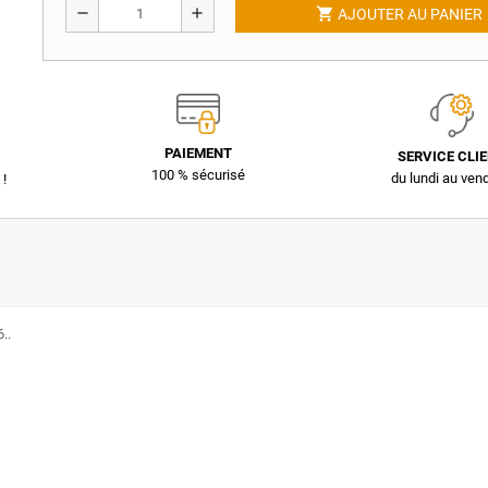
shopping_cart
remove
add
AJOUTER AU PANIER
PAIEMENT
SERVICE CLI
100 % sécurisé
du lundi au ven
 !
..