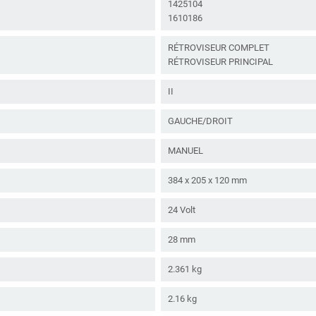
1425104
1610186
RÉTROVISEUR COMPLET
RÉTROVISEUR PRINCIPAL
II
GAUCHE/DROIT
MANUEL
384 x 205 x 120 mm
24 Volt
28 mm
2.361 kg
2.16 kg