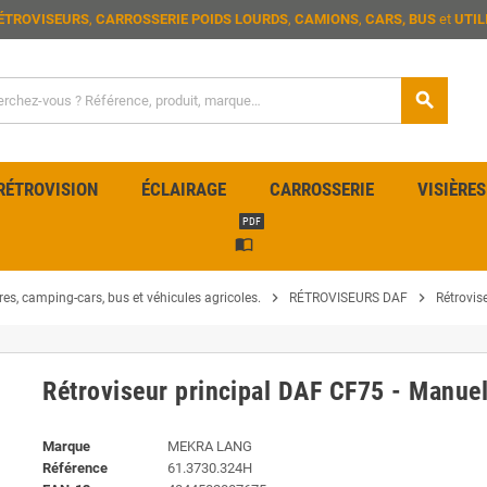
ÉTROVISEURS
,
CARROSSERIE POIDS LOURDS
,
CAMIONS
,
CARS, BUS
et
UTIL
search
RÉTROVISION
ÉCLAIRAGE
CARROSSERIE
VISIÈRES
PDF
import_contacts
chevron_right
chevron_right
ires, camping-cars, bus et véhicules agricoles.
RÉTROVISEURS DAF
Rétrovis
Rétroviseur principal DAF CF75 - Manuel
Marque
MEKRA LANG
Référence
61.3730.324H