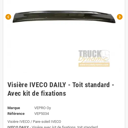
chevron_left
chevron_right
Visière IVECO DAILY - Toit standard -
Avec kit de fixations
Marque
VEPRO Oy
Référence
VEP5034
Visière IVECO / Pare-soleil IVECO
IVECO DAILY
- Visière avec kit de fixations, toit standard.