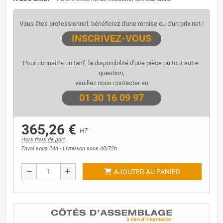
Vous êtes professionnel, bénéficiez d'une remise ou d'un prix net !
INSCRIVEZ-VOUS
Pour connaître un tarif, la disponibilité d'une pièce ou tout autre 
question,
veuillez nous contacter au
01 30 16 09 97
365,26 €
HT
Hors frais de port
Envoi sous 24h - Livraison sous 48/72h
shopping_cart
remove
add
AJOUTER AU PANIER