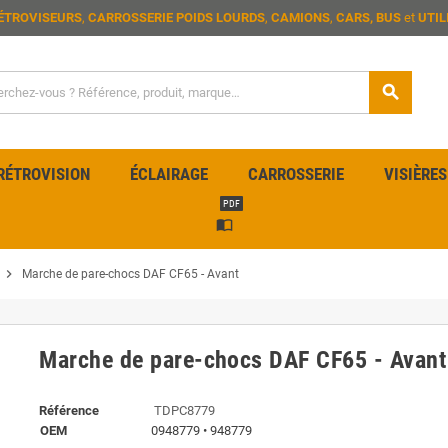
ÉTROVISEURS
,
CARROSSERIE POIDS LOURDS
,
CAMIONS
,
CARS, BUS
et
UTIL
search
RÉTROVISION
ÉCLAIRAGE
CARROSSERIE
VISIÈRES
PDF
import_contacts
chevron_right
Marche de pare-chocs DAF CF65 - Avant
Marche de pare-chocs DAF CF65 - Avant
Référence
TDPC8779
OEM
0948779 • 948779