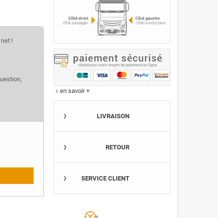
net !
question,
en savoir +
keyboard_arrow_right
LIVRAISON
RETOUR
SERVICE CLIENT