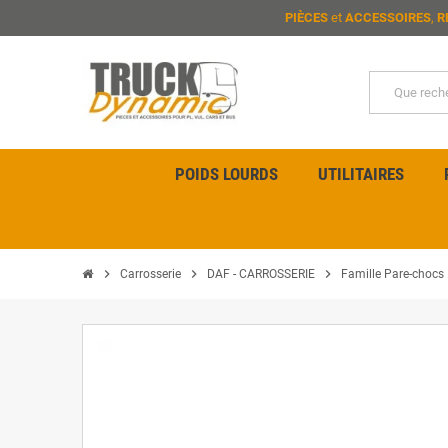
PIÈCES
et
ACCESSOIRES
,
R
POIDS LOURDS
UTILITAIRES
chevron_right
chevron_right
chevron_right
Carrosserie
DAF - CARROSSERIE
Famille Pare-chocs