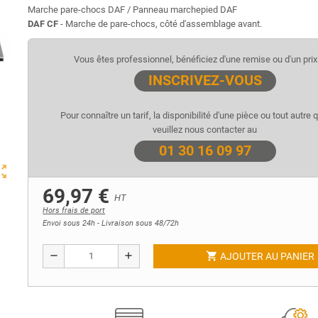
Marche pare-chocs DAF / Panneau marchepied DAF
DAF CF
- Marche de pare-chocs, côté d'assemblage avant.
Vous êtes professionnel, bénéficiez d'une remise ou d'un prix 
INSCRIVEZ-VOUS
Pour connaître un tarif, la disponibilité d'une pièce ou tout autre 
veuillez nous contacter au
01 30 16 09 97
ut_map
69,97 €
HT
Hors frais de port
Envoi sous 24h - Livraison sous 48/72h
shopping_cart
remove
add
AJOUTER AU PANIER