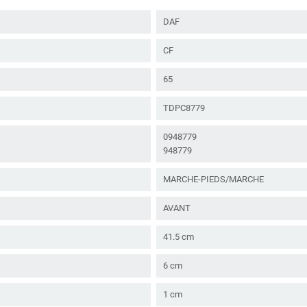
DAF
CF
65
TDPC8779
0948779
948779
MARCHE-PIEDS/MARCHE
AVANT
41.5 cm
6 cm
1 cm