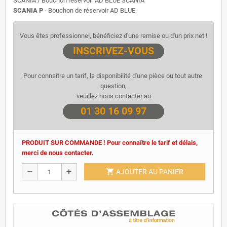
SCANIA / Bouchon réservoir AD BLUE SCANIA
SCANIA P
- Bouchon de réservoir AD BLUE.
Vous êtes professionnel, bénéficiez d'une remise ou d'un prix net !
INSCRIVEZ-VOUS
Pour connaître un tarif, la disponibilité d'une pièce ou tout autre 
question,
veuillez nous contacter au
01 30 16 09 97
PRODUIT SUR COMMANDE ! Pour connaître le tarif et délais,
merci de nous contacter.
shopping_cart
remove
add
AJOUTER AU PANIER