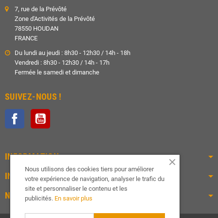
7, rue de la Prévôté
Zone d'Activités de la Prévôté
78550 HOUDAN
FRANCE
Du lundi au jeudi : 8h30 - 12h30 / 14h - 18h
Vendredi : 8h30 - 12h30 / 14h - 17h
Fermée le samedi et dimanche
SUIVEZ-NOUS !
Facebook
YouTube
INFORMATION
Nous utilisons des cookies tiers pour améliorer
INFOS PRATIQUES
votre expérience de navigation, analyser le trafic du
site et personnaliser le contenu et les
NOS PRODUITS
publicités.
En savoir plus