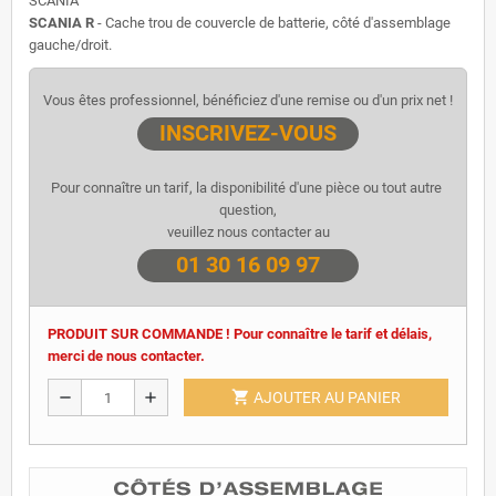
SCANIA
SCANIA R
- Cache trou de couvercle de batterie, côté d'assemblage
gauche/droit.
Vous êtes professionnel, bénéficiez d'une remise ou d'un prix net !
INSCRIVEZ-VOUS
Pour connaître un tarif, la disponibilité d'une pièce ou tout autre 
question,
veuillez nous contacter au
01 30 16 09 97
PRODUIT SUR COMMANDE ! Pour connaître le tarif et délais,
merci de nous contacter.
shopping_cart
remove
add
AJOUTER AU PANIER