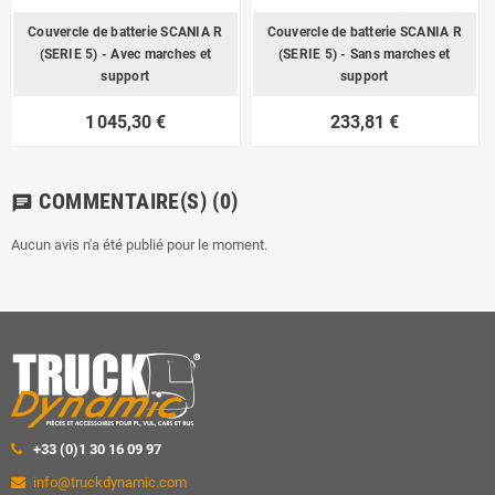
Couvercle de batterie SCANIA R
Couvercle de batterie SCANIA R
(SERIE 5) - Avec marches et
(SERIE 5) - Sans marches et
support
support
1 045,30 €
233,81 €
COMMENTAIRE(S)
(0)
chat
Aucun avis n'a été publié pour le moment.
+33 (0)1 30 16 09 97
info@truckdynamic.com