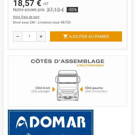
18,57 €
HT
37,13 €
Notre ancien prix
-50%
Hors frais de port
Envoi sous 24h - Livraison sous 48/72h
shopping_cart
remove
add
AJOUTER AU PANIER