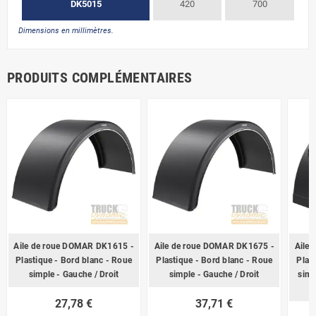
DK5015
420
700
Dimensions en millimètres.
PRODUITS COMPLÉMENTAIRES
Aile de roue DOMAR DK1615 -
Aile de roue DOMAR DK1675 -
Aile
Plastique - Bord blanc - Roue
Plastique - Bord blanc - Roue
Plas
simple - Gauche / Droit
simple - Gauche / Droit
simp
27,78 €
37,71 €