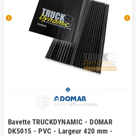
chevron_left
chevron_right
Bavette TRUCKDYNAMIC - DOMAR
DK5015 - PVC - Largeur 420 mm -