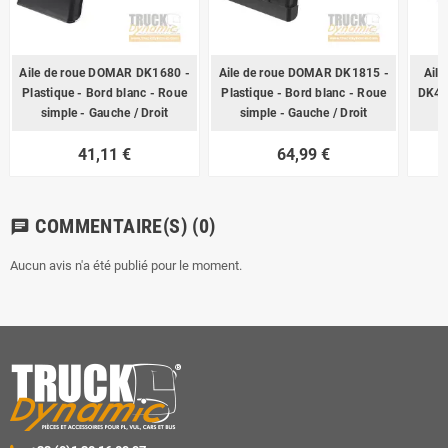
Aile de roue DOMAR DK1680 -
Aile de roue DOMAR DK1815 -
Ail
Plastique - Bord blanc - Roue
Plastique - Bord blanc - Roue
DK450
simple - Gauche / Droit
simple - Gauche / Droit
41,11 €
64,99 €
COMMENTAIRE(S)
(0)
chat
Aucun avis n'a été publié pour le moment.