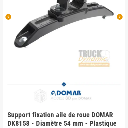
chevron_left
chevron_right
Support fixation aile de roue DOMAR
DK8158 - Diamètre 54 mm - Plastique