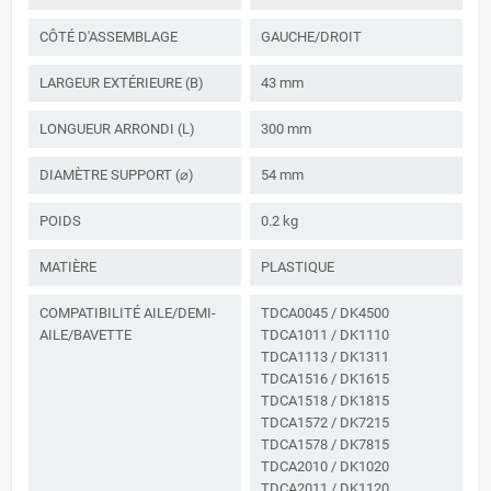
CÔTÉ D'ASSEMBLAGE
GAUCHE/DROIT
LARGEUR EXTÉRIEURE (B)
43 mm
LONGUEUR ARRONDI (L)
300 mm
DIAMÈTRE SUPPORT (⌀)
54 mm
POIDS
0.2 kg
MATIÈRE
PLASTIQUE
COMPATIBILITÉ AILE/DEMI-
TDCA0045 / DK4500
AILE/BAVETTE
TDCA1011 / DK1110
TDCA1113 / DK1311
TDCA1516 / DK1615
TDCA1518 / DK1815
TDCA1572 / DK7215
TDCA1578 / DK7815
TDCA2010 / DK1020
TDCA2011 / DK1120