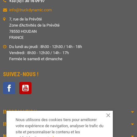
+33 (0)1 30 16 09 97
info@truckdynamic.com
7, rue de la Prévôté
Zone d'Activités de la Prévôté
78550 HOUDAN
FRANCE
Du lundi au jeudi : 8h30 - 12h30 / 14h - 18h
Vendredi : 8h30 - 12h30 / 14h - 17h
Fermée le samedi et dimanche
SUIVEZ-NOUS !
Facebook
YouTube
INFORMATION
Nous utilisons des cookies tiers pour améliorer
INFOS PRATIQUES
votre expérience de navigation, analyser le trafic du
site et personnaliser le contenu et les
NOS PRODUITS