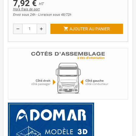
7,92 €
HT
Hors frais de port
Envoi sous 24h - Livraison sous 48/72h
shopping_cart
remove
add
AJOUTER AU PANIER