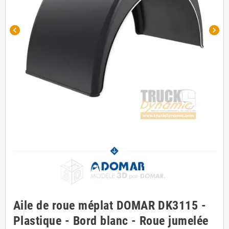
chevron_left
chevron_right
Aile de roue méplat DOMAR DK3115 -
Plastique - Bord blanc - Roue jumelée