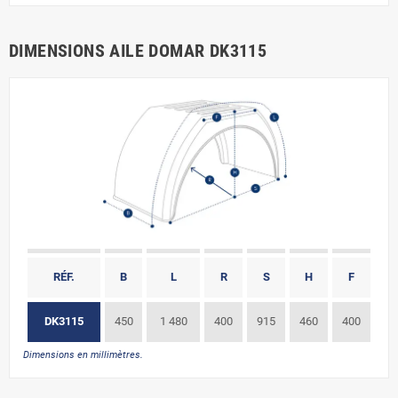
DIMENSIONS AILE DOMAR DK3115
RÉF.
B
L
R
S
H
F
DK3115
450
1 480
400
915
460
400
Dimensions en millimètres.