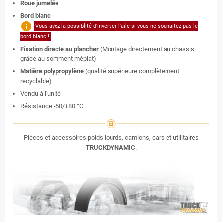
Roue jumelée
Bord blanc
info
Vous avez la possiblité d'inverser l'aile si vous ne souhaitez pas le
bord blanc !
Fixation directe au plancher
(Montage directement au chassis
grâce au somment méplat)
Matière polypropylène
(qualité supérieure complètement
recyclable)
Vendu à l'unité
Résistance -50/+80 °C
Pièces et accessoires poids lourds, camions, cars et utilitaires
TRUCKDYNAMIC
.