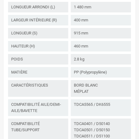
LONGUEUR ARRONDI (L)
1 480 mm
LARGEUR INTÉRIEURE (R)
400 mm
LONGUEUR (S)
915 mm
HAUTEUR (H)
460 mm
POIDS
2.8 kg
MATIÈRE
PP (Polypropylène)
CARACTÉRISTIQUES
BORD BLANC
MÉPLAT
COMPATIBILITÉ AILE/DEMI-
TDCA5565 / DK6555
AILE/BAVETTE
COMPATIBILITÉ
TDCA0401 / D50140
TUBE/SUPPORT
TDCA0501 / D50150
TDCA0511 / D51100