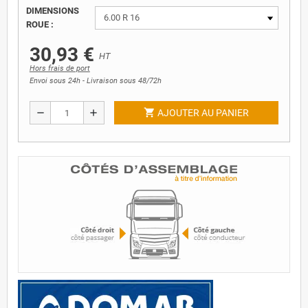
DIMENSIONS
ROUE :
30,93 €
HT
Hors frais de port
Envoi sous 24h - Livraison sous 48/72h
shopping_cart
remove
add
AJOUTER AU PANIER