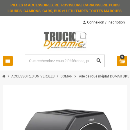
PIÈCES
et
ACCESSOIRES
,
RÉTROVISEURS
,
CARROSSERIE POIDS
LOURDS
,
CAMIONS
,
CARS, BUS
et
UTILITAIRES TOUTES MARQUES
.
person
Connexion / Inscription
0
view_headline
search
chevron_right
chevron_right
chevron_right
ACCESSOIRES UNIVERSELS
DOMAR
Aile de roue méplat DOMAR DK3115