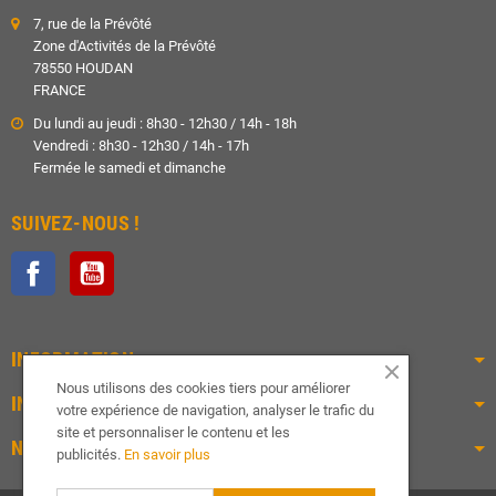
7, rue de la Prévôté
Zone d'Activités de la Prévôté
78550 HOUDAN
FRANCE
Du lundi au jeudi : 8h30 - 12h30 / 14h - 18h
Vendredi : 8h30 - 12h30 / 14h - 17h
Fermée le samedi et dimanche
SUIVEZ-NOUS !
Facebook
YouTube
INFORMATION
Nous utilisons des cookies tiers pour améliorer
INFOS PRATIQUES
votre expérience de navigation, analyser le trafic du
site et personnaliser le contenu et les
NOS PRODUITS
publicités.
En savoir plus