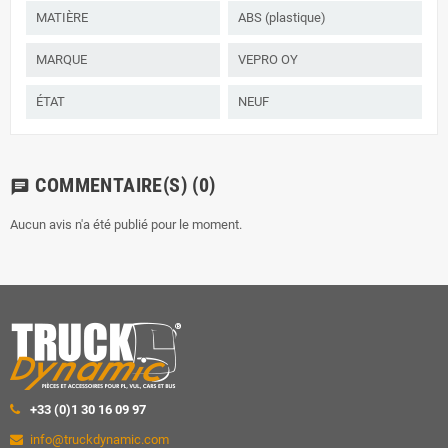
MATIÈRE
ABS (plastique)
MARQUE
VEPRO OY
ÉTAT
NEUF
COMMENTAIRE(S)
(0)
chat
Aucun avis n'a été publié pour le moment.
+33 (0)1 30 16 09 97
info@truckdynamic.com