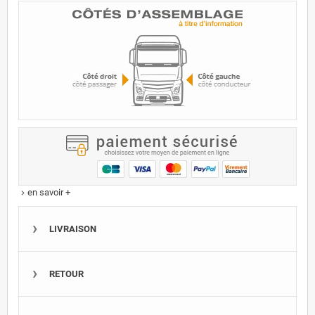
en savoir +
keyboard_arrow_right
LIVRAISON
RETOUR