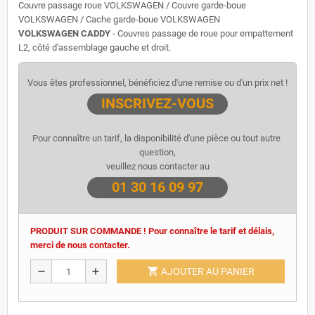
Couvre passage roue VOLKSWAGEN / Couvre garde-boue
VOLKSWAGEN / Cache garde-boue VOLKSWAGEN
VOLKSWAGEN CADDY
- Couvres passage de roue pour empattement
L2, côté d'assemblage gauche et droit.
Vous êtes professionnel, bénéficiez d'une remise ou d'un prix net !
INSCRIVEZ-VOUS
Pour connaître un tarif, la disponibilité d'une pièce ou tout autre 
question,
veuillez nous contacter au
01 30 16 09 97
PRODUIT SUR COMMANDE ! Pour connaître le tarif et délais,
merci de nous contacter.
shopping_cart
remove
add
AJOUTER AU PANIER