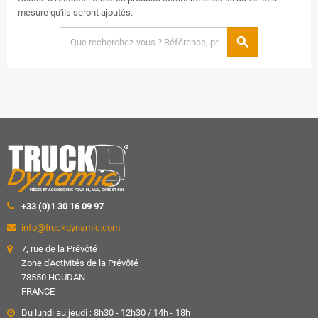
mesure qu'ils seront ajoutés.
search
+33 (0)1 30 16 09 97
info@truckdynamic.com
7, rue de la Prévôté
Zone d'Activités de la Prévôté
78550 HOUDAN
FRANCE
Du lundi au jeudi : 8h30 - 12h30 / 14h - 18h