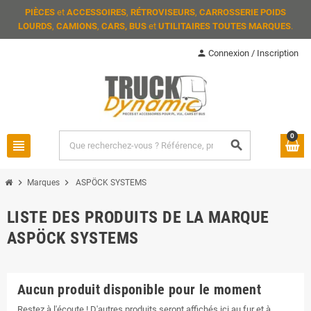
PIÈCES
et
ACCESSOIRES
,
RÉTROVISEURS
,
CARROSSERIE POIDS
LOURDS
,
CAMIONS
,
CARS, BUS
et
UTILITAIRES TOUTES MARQUES
.
person
Connexion / Inscription
0
view_headline
search
chevron_right
chevron_right
Marques
ASPÖCK SYSTEMS
LISTE DES PRODUITS DE LA MARQUE
ASPÖCK SYSTEMS
Aucun produit disponible pour le moment
Restez à l'écoute ! D'autres produits seront affichés ici au fur et à